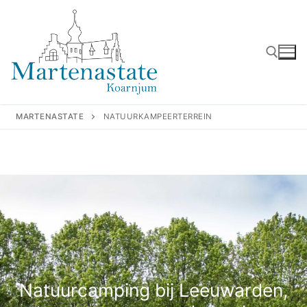
Ga
naar
de
inhoud
Zoeken naar:
MARTENASTATE
NATUURKAMPEERTERREIN
Natuurcamping bij Leeuwarden,