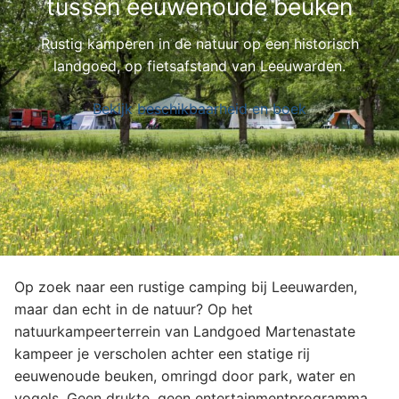
tussen eeuwenoude beuken
Rustig kamperen in de natuur op een historisch
landgoed, op fietsafstand van Leeuwarden.
Bekijk beschikbaarheid en boek
Op zoek naar een rustige camping bij Leeuwarden,
maar dan echt in de natuur? Op het
natuurkampeerterrein van Landgoed Martenastate
kampeer je verscholen achter een statige rij
eeuwenoude beuken, omringd door park, water en
vogels. Geen drukte, geen entertainmentprogramma,