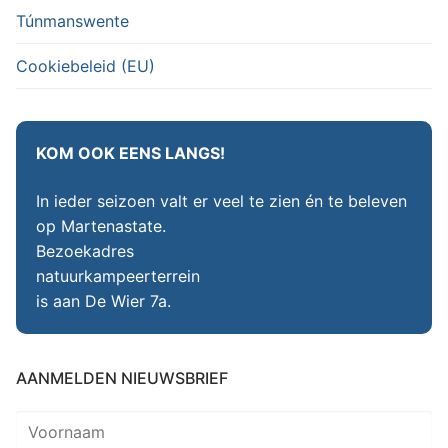
Túnmanswente
Cookiebeleid (EU)
KOM OOK EENS LANGS!
In ieder seizoen valt er veel te zien én te beleven
op Martenastate.
Bezoekadres
natuurkampeerterrein
is aan De Wier 7a.
AANMELDEN NIEUWSBRIEF