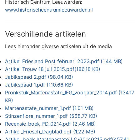
Historisch Centrum Leeuwarden:
www.historischcentrumleeuwarden.nl
Verschillende artikelen
Lees hieronder diverse artikelen uit de media
Artikel Friesland Post februari 2023.pdf
(1.44 MB)
Artikel Trouw 18 juli 2015.pdf
(186.18 KB)
Jabikspaad 2.pdf
(98.04 KB)
Jabikspaad 1.pdf
(110.66 KB)
Pronkstuk_Martenastate_IFG_voorjaar_2014.pdf
(134.17
KB)
Martenastate_nummer_1.pdf
(1.01 MB)
Stinzenflora_nummer_1.pdf
(568.77 KB)
Recensie_boek_FD_0214.pdf
(2.46 MB)
Artikel_Friesch_Dagblad.pdf
(1.22 MB)
Artikel_boek_Martenastate_LC-20140215.pdf
(457.41