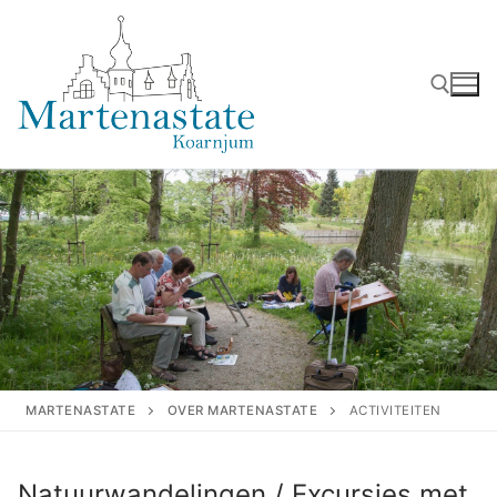
Ga
naar
de
inhoud
Zoeken naar:
MARTENASTATE
OVER MARTENASTATE
ACTIVITEITEN
Natuurwandelingen / Excursies met