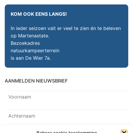
KOM OOK EENS LANGS!
In ieder seizoen valt er veel te zien én te beleven
op Martenastate.
Bezoekadres
natuurkampeerterrein
is aan De Wier 7a.
AANMELDEN NIEUWSBRIEF
Beheer cookie toestemming