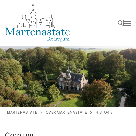
Ga
naar
de
inhoud
Zoeken naar:
MARTENASTATE
OVER MARTENASTATE
HISTORIE
Cornjum