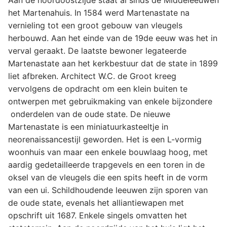
Aan de noordoostzijde staat al sinds de Middeleeuwen
het Martenahuis. In 1584 werd Martenastate na
vernieling tot een groot gebouw van vleugels
herbouwd. Aan het einde van de 19de eeuw was het in
verval geraakt. De laatste bewoner legateerde
Martenastate aan het kerkbestuur dat de state in 1899
liet afbreken. Architect W.C. de Groot kreeg
vervolgens de opdracht om een klein buiten te
ontwerpen met gebruikmaking van enkele bijzondere
onderdelen van de oude state. De nieuwe
Martenastate is een miniatuurkasteeltje in
neorenaissancestijl geworden. Het is een L-vormig
woonhuis van maar een enkele bouwlaag hoog, met
aardig gedetailleerde trapgevels en een toren in de
oksel van de vleugels die een spits heeft in de vorm
van een ui. Schildhoudende leeuwen zijn sporen van
de oude state, evenals het alliantiewapen met
opschrift uit 1687. Enkele singels omvatten het