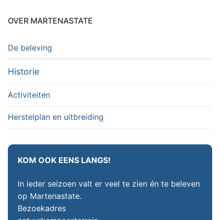
OVER MARTENASTATE
De beleving
Historie
Activiteiten
Herstelplan en uitbreiding
KOM OOK EENS LANGS!
In ieder seizoen valt er veel te zien én te beleven
op Martenastate.
Bezoekadres