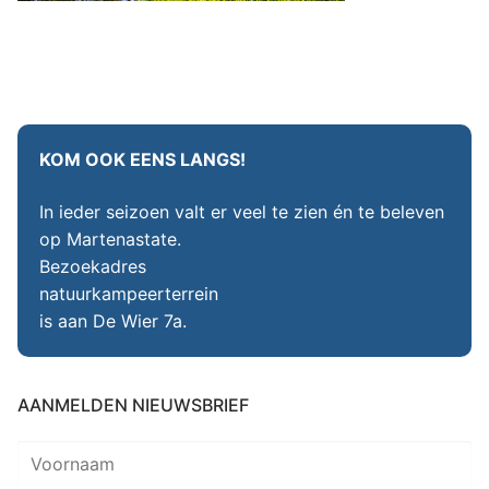
KOM OOK EENS LANGS!
In ieder seizoen valt er veel te zien én te beleven
op Martenastate.
Bezoekadres
natuurkampeerterrein
is aan De Wier 7a.
AANMELDEN NIEUWSBRIEF