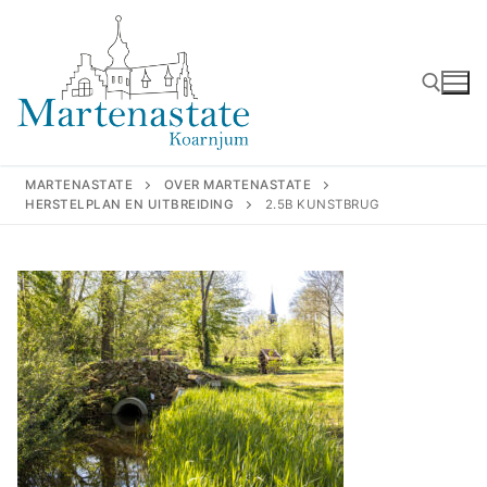
Ga
naar
de
inhoud
Zoeken naar:
MARTENASTATE
OVER MARTENASTATE
HERSTELPLAN EN UITBREIDING
2.5B KUNSTBRUG