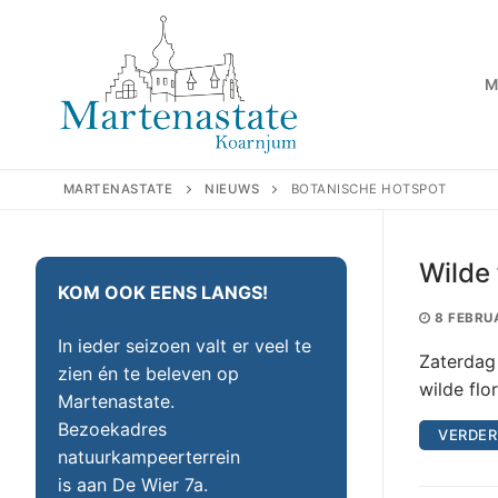
Ga
naar
de
M
inhoud
MARTENASTATE
NIEUWS
BOTANISCHE HOTSPOT
Wilde 
KOM OOK EENS LANGS!
8 FEBRU
In ieder seizoen valt er veel te
Zaterdag 
zien én te beleven op
wilde flo
Martenastate.
Bezoekadres
VERDER
natuurkampeerterrein
is aan De Wier 7a.