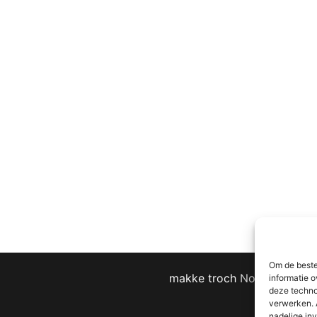
Om de beste
makke troch
Nov@base
informatie o
deze techno
verwerken. 
nadelige in