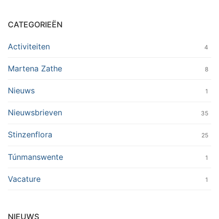
CATEGORIEËN
Activiteiten
4
Martena Zathe
8
Nieuws
1
Nieuwsbrieven
35
Stinzenflora
25
Túnmanswente
1
Vacature
1
NIEUWS