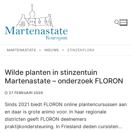
Ga
naar
de
inhoud
Zoeken naar:
MARTENASTATE
NIEUWS
STINZENFLORA
Wilde planten in stinzentuin
Martenastate – onderzoek FLORON
27 FEBRUARI 2026
Sinds 2021 biedt FLORON online plantencursussen aan
en daar is grote animo voor. In haar regionale
districten geeft FLORON deelnemers
praktijkondersteuning. In Friesland deden cursisten…