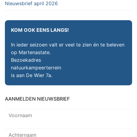
Nieuwsbrief april 2026
KOM OOK EENS LANGS!
In ieder seizoen valt er veel te zien én te beleven
op Martenastate.
Bezoekadres
natuurkampeerterrein
is aan De Wier 7a.
AANMELDEN NIEUWSBRIEF