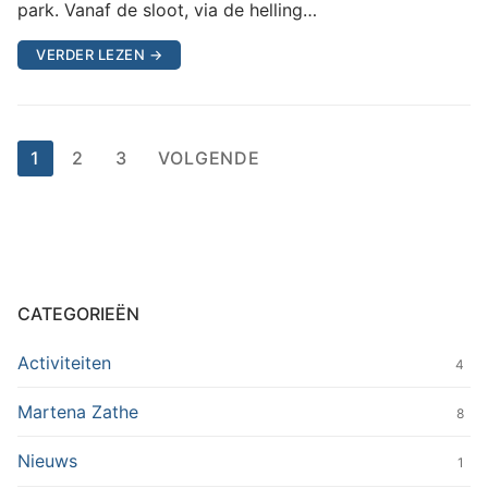
park. Vanaf de sloot, via de helling…
VERDER LEZEN →
Berichten
1
2
3
VOLGENDE
paginering
CATEGORIEËN
Activiteiten
4
Martena Zathe
8
Nieuws
1