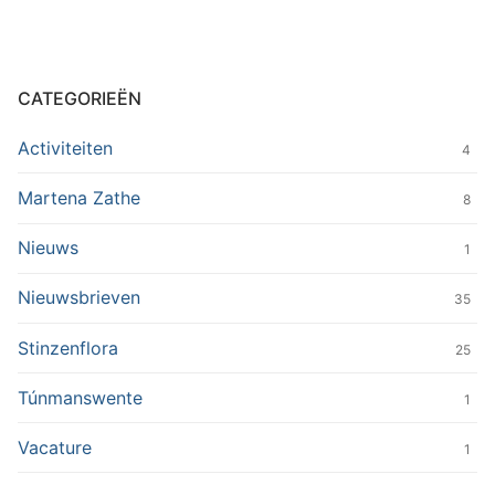
CATEGORIEËN
Activiteiten
4
Martena Zathe
8
Nieuws
1
Nieuwsbrieven
35
Stinzenflora
25
Túnmanswente
1
Vacature
1