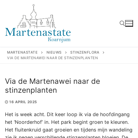
Ga
naar
de
inhoud
Zoeken naar:
MARTENASTATE
NIEUWS
STINZENFLORA
VIA DE MARTENAWEI NAAR DE STINZENPLANTEN
Via de Martenawei naar de
stinzenplanten
16 APRIL 2025
Het is week acht. Dit keer loop ik via de hoofdingang
het ‘Noorderhof’ in. Het park begint groen te kleuren.
Het fluitenkruid gaat groeien en tijdens mijn wandeling
zie ik negen verschillende stinzenplanten bloeien. De