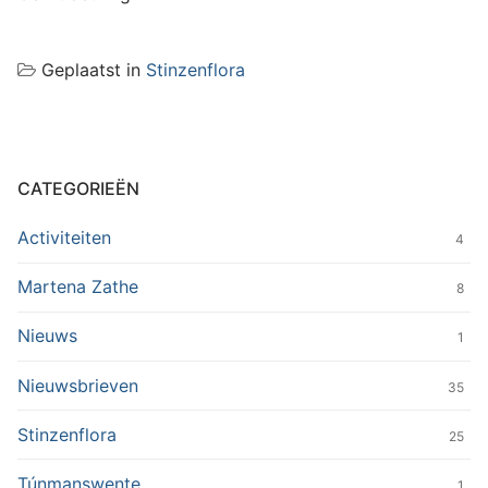
Geplaatst in
Stinzenflora
CATEGORIEËN
Activiteiten
4
Martena Zathe
8
Nieuws
1
Nieuwsbrieven
35
Stinzenflora
25
Túnmanswente
1