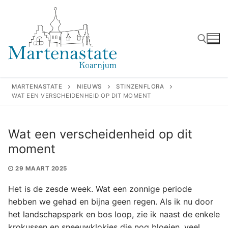
Ga
naar
de
inhoud
Zoeken naar:
MARTENASTATE
NIEUWS
STINZENFLORA
WAT EEN VERSCHEIDENHEID OP DIT MOMENT
Wat een verscheidenheid op dit
moment
29 MAART 2025
Het is de zesde week. Wat een zonnige periode
hebben we gehad en bijna geen regen. Als ik nu door
het landschapspark en bos loop, zie ik naast de enkele
krokussen en sneeuwklokjes die nog bloeien, veel